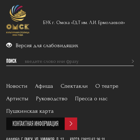
БУК г. Омска «ГДТ им. Л.И. Ермолаевой»
Версия для слабовидящих
ПОИСК
Новости
Афиша
Спектакли
О театре
Артисты
Руководство
Пресса о нас
Вечерний репертуар
История
Пушкинская карта
Для детей
Постановщики
КОНТАКТНАЯ ИНФОРМАЦИЯ
Архив
План зала
6444050, Г. ОМСК, УЛ. ХИМИКОВ, Д. 27
КАССА:
(3812) 67-36-31