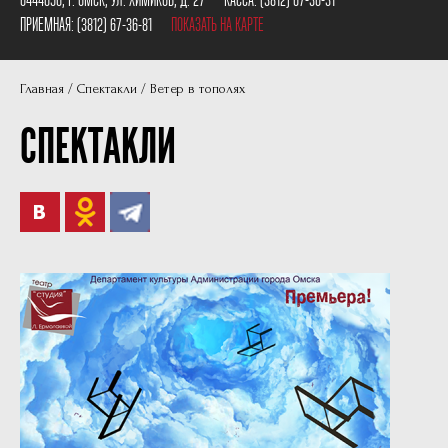
Пушкинская карта
Наши партнеры
ПРИЕМНАЯ:
(3812) 67-36-81
ПОКАЗАТЬ НА КАРТЕ
План сцены
Главная
Спектакли
Ветер в тополях
Документы
СПЕКТАКЛИ
Фотографии
Учредители
Нам 30 лет