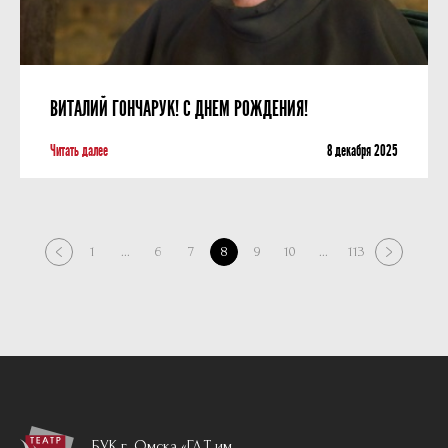
ВИТАЛИЙ ГОНЧАРУК! С ДНЕМ РОЖДЕНИЯ!
Читать далее
8 декабря 2025
1
...
6
7
8
9
10
...
113
БУК г. Омска «ГДТ им.