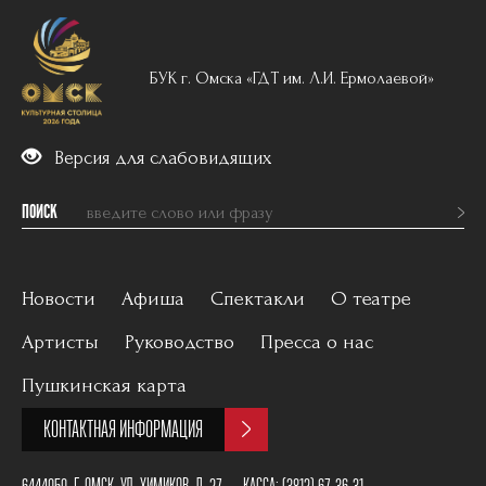
БУК г. Омска «ГДТ им. Л.И. Ермолаевой»
Версия для слабовидящих
ПОИСК
Новости
Афиша
Спектакли
О театре
Артисты
Руководство
Пресса о нас
Вечерний репертуар
История
Пушкинская карта
Для детей
Постановщики
КОНТАКТНАЯ ИНФОРМАЦИЯ
Архив
План зала
6444050, Г. ОМСК, УЛ. ХИМИКОВ, Д. 27
КАССА:
(3812) 67-36-31