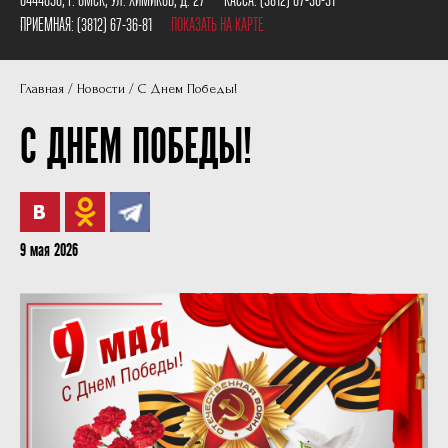
Пушкинская карта
Наши партнеры
ПРИЕМНАЯ:
(3812) 67-36-81
ПОКАЗАТЬ НА КАРТЕ
План сцены
Главная
Новости
С Днем Победы!
Документы
С ДНЕМ ПОБЕДЫ!
Фотографии
Учредители
Нам 30 лет
9 мая 2026