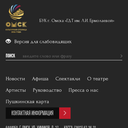
БУК г. Омска «ГДТ им. Л.И. Ермолаевой»
Версия для слабовидящих
ПОИСК
Новости
Афиша
Спектакли
О театре
Артисты
Руководство
Пресса о нас
Вечерний репертуар
История
Пушкинская карта
Для детей
Постановщики
КОНТАКТНАЯ ИНФОРМАЦИЯ
Архив
План зала
6444050, Г. ОМСК, УЛ. ХИМИКОВ, Д. 27
КАССА:
(3812) 67-36-31