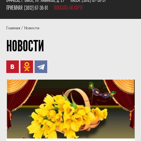
Пушкинская карта
Наши партнеры
ПРИЕМНАЯ:
(3812) 67-36-81
ПОКАЗАТЬ НА КАРТЕ
План сцены
Главная
Новости
Документы
НОВОСТИ
Фотографии
Учредители
Нам 30 лет