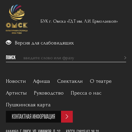
БУК г. Омска «ГДТ им. Л.И. Ермолаевой»
Версия для слабовидящих
ПОИСК
Новости
Афиша
Спектакли
О театре
Артисты
Руководство
Пресса о нас
Вечерний репертуар
История
Пушкинская карта
Для детей
Постановщики
КОНТАКТНАЯ ИНФОРМАЦИЯ
Архив
План зала
6444050, Г. ОМСК, УЛ. ХИМИКОВ, Д. 27
КАССА:
(3812) 67-36-31