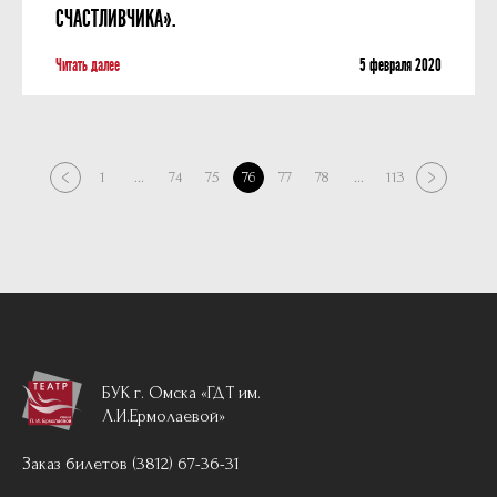
СЧАСТЛИВЧИКА».
Читать далее
5 февраля 2020
1
...
74
75
76
77
78
...
113
БУК г. Омска «ГДТ им.
Л.И.Ермолаевой»
Заказ билетов (3812) 67-36-31