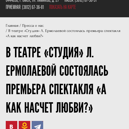
Пушкинская карта
Наши партнеры
ПРИЕМНАЯ:
(3812) 67-36-81
ПОКАЗАТЬ НА КАРТЕ
План сцены
Главная
Пресса о нас
Документы
В театре «Студия» Л. Ермолаевой состоялась премьера спектакля
«А как насчет любви?»
Фотографии
В ТЕАТРЕ «СТУДИЯ» Л.
Учредители
Нам 30 лет
ЕРМОЛАЕВОЙ СОСТОЯЛАСЬ
ПРЕМЬЕРА СПЕКТАКЛЯ «А
КАК НАСЧЕТ ЛЮБВИ?»