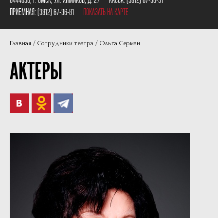
Пушкинская карта
Наши партнеры
ПРИЕМНАЯ:
(3812) 67-36-81
ПОКАЗАТЬ НА КАРТЕ
План сцены
Главная
Сотрудники театра
Ольга Серман
Документы
АКТЕРЫ
Фотографии
Учредители
Нам 30 лет