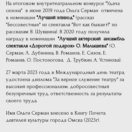
На итоговом внутритеатральном конкурсе "Удача
сезона" в июне 2019 года Ольга Серман отмечена
в номинации
"Лучший эпизод"
(рассказ
"Бессовестные" из спектакля "Вот как бывает!" по
рассказам В. Шукшина). В 2020 году получила
награду в номинации
"Лучший актерский ансамбль
спектакля «Дорогой подарок» О. Малышева"
(О.
Серман, Л. Дубинина, В. Романов, Е. Сизов, Е.
Романив, О. Постоногова, Д. Трубкин, А. Устинова).
27 марта 2023 года, в Международный день театра,
удостоена диплома "За верное служение театру" за
высокий профессионализм, добросовестный
безупречный труд, ответственность за результаты
своего труда.
Имя Ольги Серман внесено в Книгу Почета
деятелей культуры города Омска (2023г).