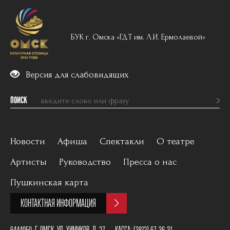
БУК г. Омска «ГДТ им. Л.И. Ермолаевой»
Версия для слабовидящих
ПОИСК
Новости
Афиша
Спектакли
О театре
Артисты
Руководство
Пресса о нас
Вечерний репертуар
История
Пушкинская карта
Для детей
Постановщики
КОНТАКТНАЯ ИНФОРМАЦИЯ
Архив
План зала
6444050, Г. ОМСК, УЛ. ХИМИКОВ, Д. 27
КАССА:
(3812) 67-36-31