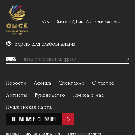
БУК г. Омска «ГДТ им. Л.И. Ермолаевой»
Версия для слабовидящих
ПОИСК
Новости
Афиша
Спектакли
О театре
Артисты
Руководство
Пресса о нас
Вечерний репертуар
История
Пушкинская карта
Для детей
Постановщики
КОНТАКТНАЯ ИНФОРМАЦИЯ
Архив
План зала
6444050, Г. ОМСК, УЛ. ХИМИКОВ, Д. 27
КАССА:
(3812) 67-36-31