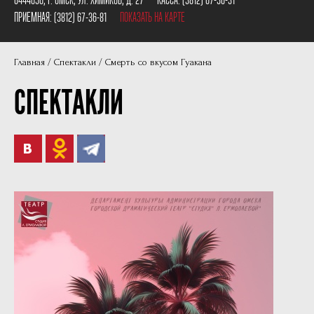
Пушкинская карта
Наши партнеры
ПРИЕМНАЯ:
(3812) 67-36-81
ПОКАЗАТЬ НА КАРТЕ
План сцены
Главная
Спектакли
Смерть со вкусом Гуакана
Документы
СПЕКТАКЛИ
Фотографии
Учредители
Нам 30 лет