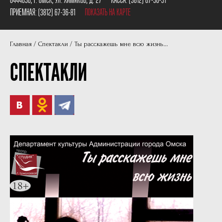
Пушкинская карта
Наши партнеры
ПРИЕМНАЯ:
(3812) 67-36-81
ПОКАЗАТЬ НА КАРТЕ
План сцены
Главная
Спектакли
Ты расскажешь мне всю жизнь...
Документы
СПЕКТАКЛИ
Фотографии
Учредители
Нам 30 лет