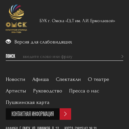
БУК г. Омска «ГДТ им. Л.И. Ермолаевой»
Версия для слабовидящих
ПОИСК
Новости
Афиша
Спектакли
О театре
Артисты
Руководство
Пресса о нас
Вечерний репертуар
История
Пушкинская карта
Для детей
Постановщики
КОНТАКТНАЯ ИНФОРМАЦИЯ
Архив
План зала
6444050, Г. ОМСК, УЛ. ХИМИКОВ, Д. 27
КАССА:
(3812) 67-36-31