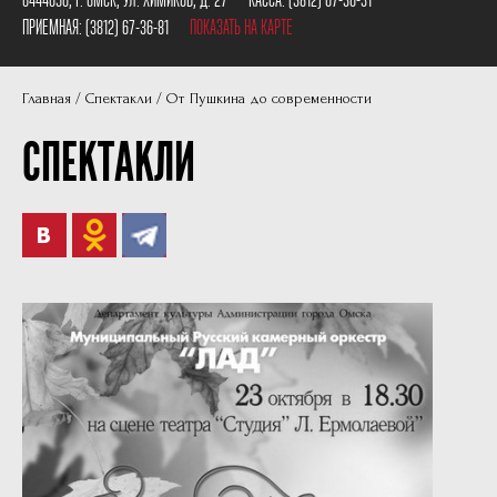
Пушкинская карта
Наши партнеры
ПРИЕМНАЯ:
(3812) 67-36-81
ПОКАЗАТЬ НА КАРТЕ
План сцены
Главная
Спектакли
От Пушкина до современности
Документы
СПЕКТАКЛИ
Фотографии
Учредители
Нам 30 лет