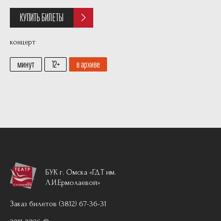
КУПИТЬ БИЛЕТЫ
концерт
минут
12
в архиве
БУК г. Омска «ГДТ им.
Л.И.Ермолаевой»
Заказ билетов (3812) 67-36-31