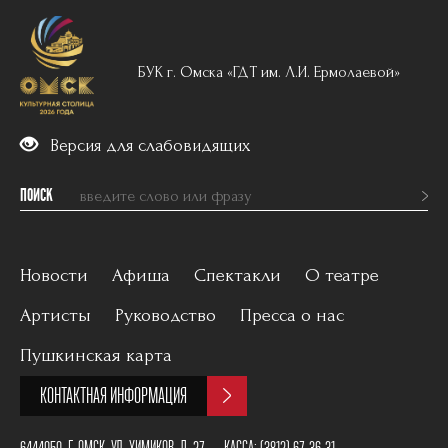
БУК г. Омска «ГДТ им. Л.И. Ермолаевой»
Версия для слабовидящих
ПОИСК
Новости
Афиша
Спектакли
О театре
Артисты
Руководство
Пресса о нас
Вечерний репертуар
История
Пушкинская карта
Для детей
Постановщики
КОНТАКТНАЯ ИНФОРМАЦИЯ
Архив
План зала
6444050, Г. ОМСК, УЛ. ХИМИКОВ, Д. 27
КАССА:
(3812) 67-36-31