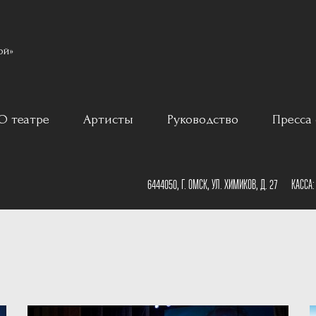
ой»
О театре
Артисты
Руководство
Пресса 
ар
История
6444050, Г. ОМСК, УЛ. ХИМИКОВ, Д. 27
КАССА
Постановщики
План зала
Наши партнеры
План сцены
Документы