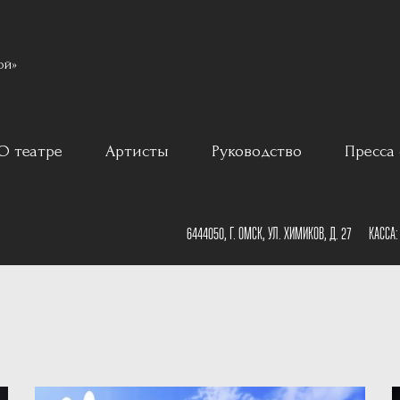
ой»
О театре
Артисты
Руководство
Пресса 
ар
История
6444050, Г. ОМСК, УЛ. ХИМИКОВ, Д. 27
КАССА
Постановщики
План зала
Наши партнеры
План сцены
Документы