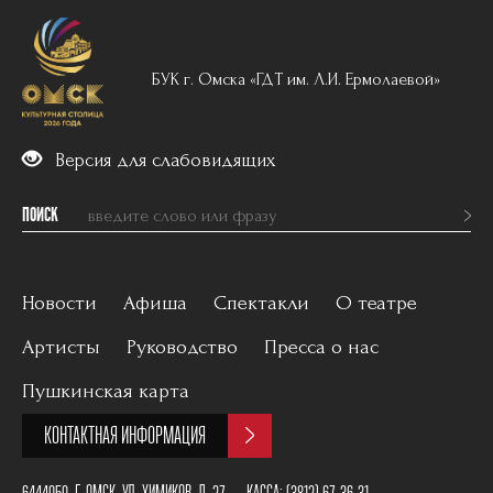
БУК г. Омска «ГДТ им. Л.И. Ермолаевой»
Версия для слабовидящих
ПОИСК
Новости
Афиша
Спектакли
О театре
Артисты
Руководство
Пресса о нас
Вечерний репертуар
История
Пушкинская карта
Для детей
Постановщики
КОНТАКТНАЯ ИНФОРМАЦИЯ
Архив
План зала
6444050, Г. ОМСК, УЛ. ХИМИКОВ, Д. 27
КАССА:
(3812) 67-36-31