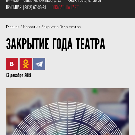
Пушкинская карта
Наши партнеры
ПРИЕМНАЯ:
(3812) 67-36-81
ПОКАЗАТЬ НА КАРТЕ
План сцены
Главная
Новости
Закрытие Года театра
Документы
ЗАКРЫТИЕ ГОДА ТЕАТРА
Фотографии
Учредители
Нам 30 лет
13 декабря 2019