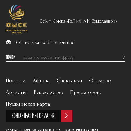
БУК г. Омска «ГДТ им. Л.И. Ермолаевой»
Версия для слабовидящих
ПОИСК
Новости
Афиша
Спектакли
О театре
Артисты
Руководство
Пресса о нас
Вечерний репертуар
История
Пушкинская карта
Для детей
Постановщики
КОНТАКТНАЯ ИНФОРМАЦИЯ
Архив
План зала
6444050, Г. ОМСК, УЛ. ХИМИКОВ, Д. 27
КАССА:
(3812) 67-36-31