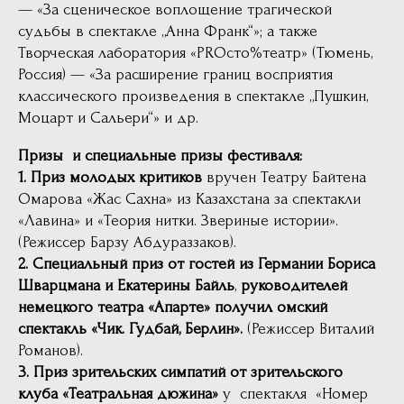
— «За сценическое воплощение трагической
судьбы в спектакле „Анна Франк“»; а также
Творческая лаборатория «PROсто%театр» (Тюмень,
Россия) — «За расширение границ восприятия
классического произведения в спектакле „Пушкин,
Моцарт и Сальери“» и др.
Призы и специальные призы фестиваля:
1. Приз молодых критиков
вручен Театру Байтена
Омарова «Жас Сахна» из Казахстана за спектакли
«Лавина» и «Теория нитки. Звериные истории».
(Режиссер Барзу Абдураззаков).
2. Специальный приз от гостей из Германии Бориса
Шварцмана и Екатерины Байль
,
руководителей
немецкого театра «Апарте» получил омский
спектакль «Чик. Гудбай, Берлин».
(Режиссер Виталий
Романов).
3. Приз зрительских симпатий от зрительского
клуба «Театральная дюжина»
у спектакля «Номер