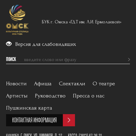
БУК г. Омска «ГДТ им. Л.И. Ермолаевой»
Версия для слабовидящих
ПОИСК
Новости
Афиша
Спектакли
О театре
Артисты
Руководство
Пресса о нас
Вечерний репертуар
История
Пушкинская карта
Для детей
Постановщики
КОНТАКТНАЯ ИНФОРМАЦИЯ
Архив
План зала
6444050, Г. ОМСК, УЛ. ХИМИКОВ, Д. 27
КАССА:
(3812) 67-36-31