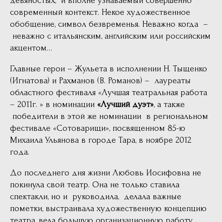
девяностых, и вполне узнаваемый совершенно
современный контекст. Некое художественное
обобщение, символ безвременья. Неважно когда –
неважно с итальянским, английским или российским
акцентом…
Главные герои – Жульета в исполнении Н. Тыщенко
(Игнатова) и Рахманов (В. Романов) – лауреаты
областного фестиваля «Лучшая театральная работа
– 2011г. » в номинации
«Лучший дуэт»
, а также
победители в этой же номинации в региональном
фестивале «Сотоварищи», посвященном 85-ю
Михаила Ульянова в городе Тара, в ноябре 2012
года.
До последнего дня жизни Любовь Иосифовна не
покинула свой театр. Она не только ставила
спектакли, но и руководила, делала важные
пометки, выстраивала художественную концепцию
театра, вела большую организационную работу.