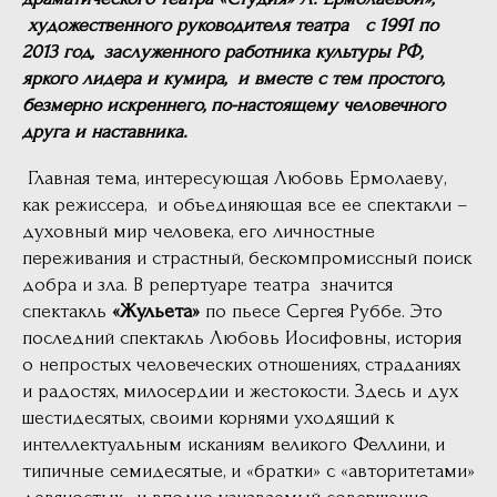
художественного руководителя театра с 1991 по
2013 год, заслуженного работника культуры РФ,
яркого лидера и кумира, и вместе с тем простого,
безмерно искреннего, по-настоящему человечного
друга и наставника.
Главная тема, интересующая Любовь Ермолаеву,
как режиссера, и объединяющая все ее спектакли –
духовный мир человека, его личностные
переживания и страстный, бескомпромиссный поиск
добра и зла. В репертуаре театра значится
спектакль
«Жульета»
по пьесе Сергея Руббе.
Это
последний спектакль Любовь Иосифовны, история
о непростых человеческих отношениях, страданиях
и радостях, милосердии и жестокости. Здесь и дух
шестидесятых, своими корнями уходящий к
интеллектуальным исканиям великого Феллини, и
типичные семидесятые, и «братки» с «авторитетами»