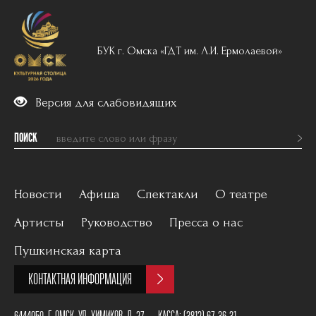
БУК г. Омска «ГДТ им. Л.И. Ермолаевой»
Версия для слабовидящих
ПОИСК
Новости
Афиша
Спектакли
О театре
Артисты
Руководство
Пресса о нас
Вечерний репертуар
История
Пушкинская карта
Для детей
Постановщики
КОНТАКТНАЯ ИНФОРМАЦИЯ
Архив
План зала
6444050, Г. ОМСК, УЛ. ХИМИКОВ, Д. 27
КАССА:
(3812) 67-36-31