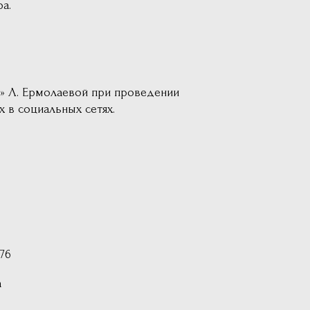
а.
я» Л. Ермолаевой при проведении
х в социальных сетях.
6
а