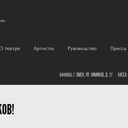
ой»
О театре
Артисты
Руководство
Пресса 
ар
История
6444050, Г. ОМСК, УЛ. ХИМИКОВ, Д. 27
КАССА
Постановщики
План зала
Наши партнеры
КОВ!
План сцены
Документы