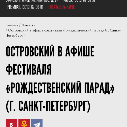
Пушкинская карта
Наши партнеры
ПРИЕМНАЯ:
(3812) 67-36-81
ПОКАЗАТЬ НА КАРТЕ
План сцены
Главная
Новости
Документы
Островский в афише фестиваля «Рождественский парад» (г. Санкт-
Петербург)
Фотографии
ОСТРОВСКИЙ В АФИШЕ
Учредители
Нам 30 лет
ФЕСТИВАЛЯ
«РОЖДЕСТВЕНСКИЙ ПАРАД»
(Г. САНКТ-ПЕТЕРБУРГ)