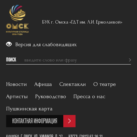
БУК г. Омска «ГДТ им. Л.И. Ермолаевой»
Версия для слабовидящих
ПОИСК
Новости
Афиша
Спектакли
О театре
Артисты
Руководство
Пресса о нас
Вечерний репертуар
История
Пушкинская карта
Для детей
Постановщики
КОНТАКТНАЯ ИНФОРМАЦИЯ
Архив
План зала
6444050, Г. ОМСК, УЛ. ХИМИКОВ, Д. 27
КАССА:
(3812) 67-36-31