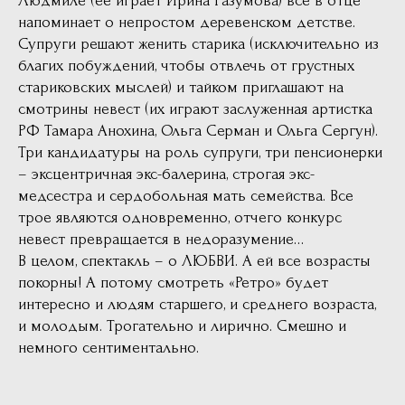
Людмиле (ее играет Ирина Разумова) все в отце
напоминает о непростом деревенском детстве.
Супруги решают женить старика (исключительно из
благих побуждений, чтобы отвлечь от грустных
стариковских мыслей) и тайком приглашают на
смотрины невест (их играют заслуженная артистка
РФ Тамара Анохина, Ольга Серман и Ольга Сергун).
Три кандидатуры на роль супруги, три пенсионерки
– эксцентричная экс-балерина, строгая экс-
медсестра и сердобольная мать семейства. Все
трое являются одновременно, отчего конкурс
невест превращается в недоразумение…
В целом, спектакль – о ЛЮБВИ. А ей все возрасты
покорны! А потому смотреть «Ретро» будет
интересно и людям старшего, и среднего возраста,
и молодым. Трогательно и лирично. Смешно и
немного сентиментально.