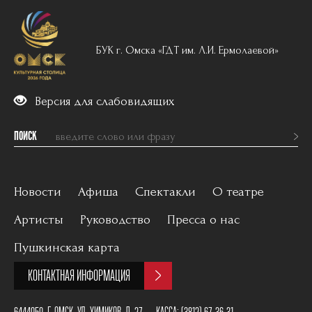
БУК г. Омска «ГДТ им. Л.И. Ермолаевой»
Версия для слабовидящих
ПОИСК
Новости
Афиша
Спектакли
О театре
Артисты
Руководство
Пресса о нас
Вечерний репертуар
История
Пушкинская карта
Для детей
Постановщики
КОНТАКТНАЯ ИНФОРМАЦИЯ
Архив
План зала
6444050, Г. ОМСК, УЛ. ХИМИКОВ, Д. 27
КАССА:
(3812) 67-36-31