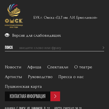
БУК г. Омска «ГДТ им. Л.И. Ермолаевой»
Версия для слабовидящих
ПОИСК
Новости
Афиша
Спектакли
О театре
Артисты
Руководство
Пресса о нас
Вечерний репертуар
История
Пушкинская карта
Для детей
Постановщики
КОНТАКТНАЯ ИНФОРМАЦИЯ
Архив
План зала
6444050, Г. ОМСК, УЛ. ХИМИКОВ, Д. 27
КАССА:
(3812) 67-36-31