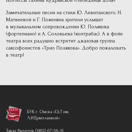
поэтессы Галины Кудрявской «Лебединая доля».
Замечательные песни на стихи Ю. Левитанского, Н.
Матвеевой и Г. Поженяна зрители услышат
в музыкальном сопровождении Ю. Полякова
(фортепиано) и А. Соловьева (контрабас). А в фойе
театра всех радушно встретит джазовая группа
саксофонистов «Трио Полякова». Добро пожаловать
в театр!
БУК г. Омска «ГДТ им.
Л.И.Ермолаевой»
Заказ билетов (3812) 67-36-31