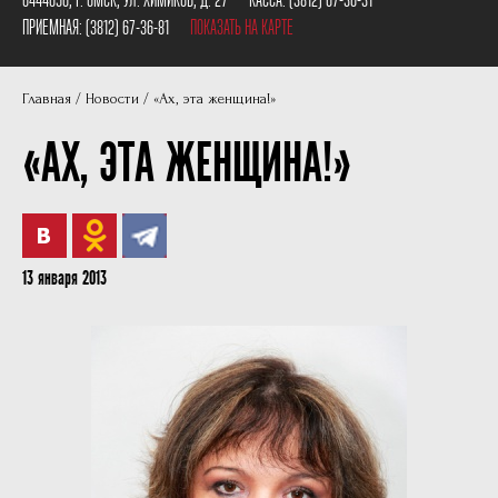
Пушкинская карта
Наши партнеры
ПРИЕМНАЯ:
(3812) 67-36-81
ПОКАЗАТЬ НА КАРТЕ
План сцены
Главная
Новости
«Ах, эта женщина!»
Документы
«АХ, ЭТА ЖЕНЩИНА!»
Фотографии
Учредители
Нам 30 лет
13 января 2013