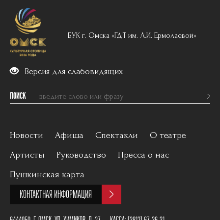
БУК г. Омска «ГДТ им. Л.И. Ермолаевой»
Версия для слабовидящих
ПОИСК
Новости
Афиша
Спектакли
О театре
Артисты
Руководство
Пресса о нас
Вечерний репертуар
История
Пушкинская карта
Для детей
Постановщики
КОНТАКТНАЯ ИНФОРМАЦИЯ
Архив
План зала
6444050, Г. ОМСК, УЛ. ХИМИКОВ, Д. 27
КАССА:
(3812) 67-36-31