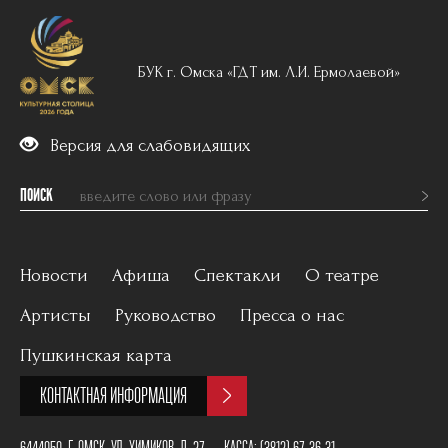
БУК г. Омска «ГДТ им. Л.И. Ермолаевой»
Версия для слабовидящих
ПОИСК
Новости
Афиша
Спектакли
О театре
Артисты
Руководство
Пресса о нас
Вечерний репертуар
История
Пушкинская карта
Для детей
Постановщики
КОНТАКТНАЯ ИНФОРМАЦИЯ
Архив
План зала
6444050, Г. ОМСК, УЛ. ХИМИКОВ, Д. 27
КАССА:
(3812) 67-36-31