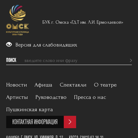
БУК г. Омска «ГДТ им. Л.И. Ермолаевой»
Версия для слабовидящих
ПОИСК
Новости
Афиша
Спектакли
О театре
Артисты
Руководство
Пресса о нас
Вечерний репертуар
История
Пушкинская карта
Для детей
Постановщики
КОНТАКТНАЯ ИНФОРМАЦИЯ
Архив
План зала
6444050, Г. ОМСК, УЛ. ХИМИКОВ, Д. 27
КАССА:
(3812) 67-36-31