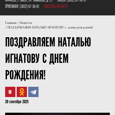
Пушкинская карта
Наши партнеры
ПРИЕМНАЯ:
(3812) 67-36-81
ПОКАЗАТЬ НА КАРТЕ
План сцены
Главная
Новости
Документы
ПОЗДРАВЛЯЕМ НАТАЛЬЮ ИГНАТОВУ с днем рождения!
Фотографии
ПОЗДРАВЛЯЕМ НАТАЛЬЮ
Учредители
ИГНАТОВУ С ДНЕМ
Нам 30 лет
РОЖДЕНИЯ!
20 сентября 2025