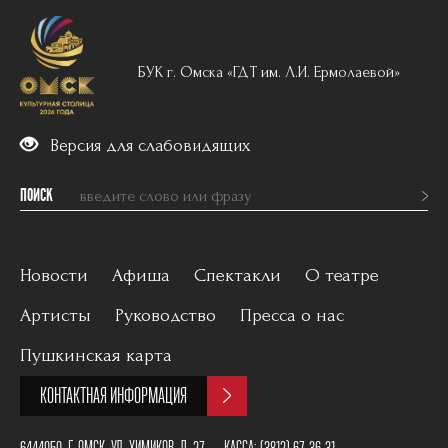
БУК г. Омска «ГДТ им. Л.И. Ермолаевой»
Версия для слабовидящих
ПОИСК
Новости
Афиша
Спектакли
О театре
Артисты
Руководство
Пресса о нас
Вечерний репертуар
История
Пушкинская карта
Для детей
Постановщики
КОНТАКТНАЯ ИНФОРМАЦИЯ
Архив
План зала
6444050, Г. ОМСК, УЛ. ХИМИКОВ, Д. 27
КАССА:
(3812) 67-36-31