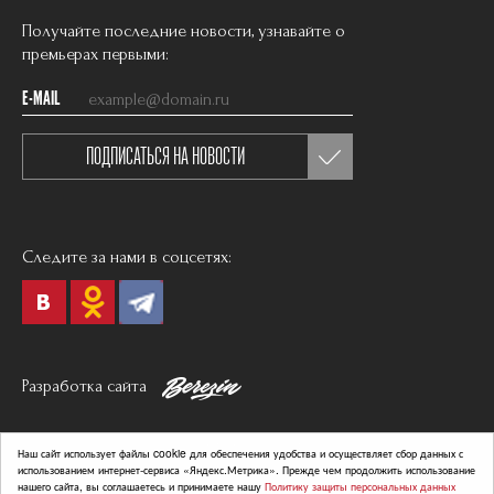
Получайте последние новости, узнавайте о
премьерах первыми:
E-MAIL
ПОДПИСАТЬСЯ НА НОВОСТИ
Следите за нами в соцсетях:
Разработка сайта
Политика в отношении обработки персональных данных
Наш сайт использует файлы cookie для обеспечения удобства и осуществляет сбор данных с
Согласие на обработку персональных данных
использованием интернет-сервиса «Яндекс.Метрика». Прежде чем продолжить использование
нашего сайта, вы соглашаетесь и принимаете нашу
Политику защиты персональных данных