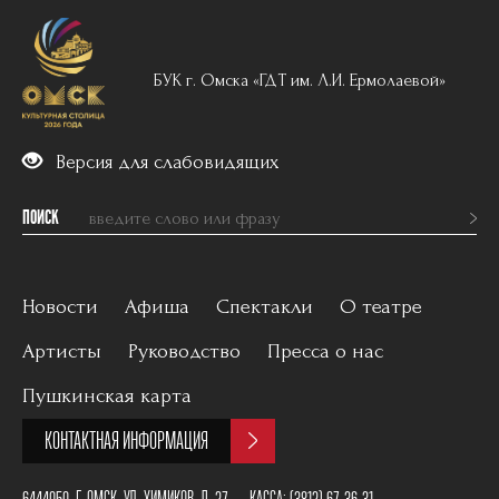
БУК г. Омска «ГДТ им. Л.И. Ермолаевой»
Версия для слабовидящих
ПОИСК
Новости
Афиша
Спектакли
О театре
Артисты
Руководство
Пресса о нас
Вечерний репертуар
История
Пушкинская карта
Для детей
Постановщики
КОНТАКТНАЯ ИНФОРМАЦИЯ
Архив
План зала
6444050, Г. ОМСК, УЛ. ХИМИКОВ, Д. 27
КАССА:
(3812) 67-36-31